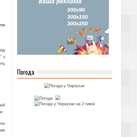
ати
І В ДІЇ
від
” з
ить
Погода
АТКУ, – ДПС
ний
ли
млн
мам