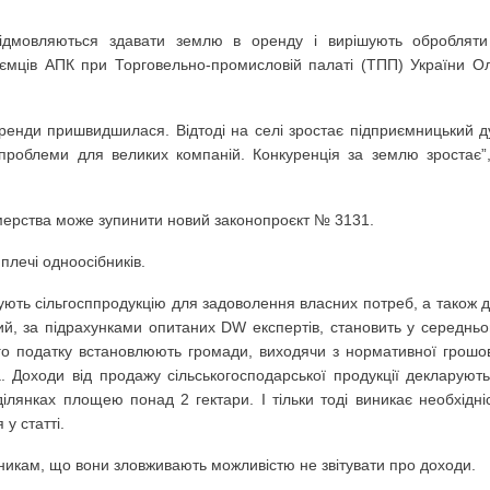
 відмовляються здавати землю в оренду і вирішують обробляти
иємців АПК при Торговельно-промисловій палаті (ТПП) України О
оренди пришвидшилася. Відтоді на селі зростає підприємницький д
 проблеми для великих компаній. Конкуренція за землю зростає”
мерства може зупинити новий законопроєкт № 3131.
лечі одноосібників.
ують сільгосппродукцію для задоволення власних потреб, а також 
ий, за підрахунками опитаних DW експертів, становить у середнь
ого податку встановлюють громади, виходячи з нормативної грошо
. Доходи від продажу сільськогосподарської продукції декларують
ілянках площею понад 2 гектари. І тільки тоді виникає необхідні
 у статті.
никам, що вони зловживають можливістю не звітувати про доходи.