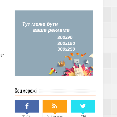
ція
Соцмережі
31758
Subscribe
739