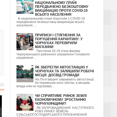
НАЦІОНАЛЬНОМУ ПЛАНІ
ПЕРЕДБАЧЕНО БЕЗКОШТОВНУ
ВАКЦИНАЦІЮ ПРОТИ COVID-19
ВСЬОГО НАСЕЛЕННЯ
В національному плані боротьби з COVID-19
передбачено безкоштовну вакцинацію всього
населення. ...
ПРИПИСИ І СТЯГНЕННЯ ЗА
ПОРУШЕННЯ КАРАНТИНУ: У
ЧОРНУХАХ ПЕРЕВІРИЛИ
МАГАЗИНИ
Протягом 18-19 січня фахівці
Чорнухинського районного управління Головного
управління ...
ЯК ЗБЕРЕГЛИ АВТОСТАНЦІЮ У
ЧОРНУХАХ ТА ЗАЛИШИЛИ РОБОЧІ
МІСЦЯ: ДОСВІД ГРОМАДИ
На Полтавщині закривають автостанції,
бо перевізник несе збитки, а місцева
влада ніяк не підтримує ...
ЧИ СПРИЯТИМЕ РИНОК ЗЕМЛІ
ЕКОНОМІЧНОМУ ЗРОСТАННЮ
ЧОРНУХИНЩИНИ?
ЯК ЗАПРОВАДЖЕННЯ НАСТУПНОГО
РОКУ РИНКУ ЗЕМЕЛЬ
СІЛЬСЬКОГОСПОДАРСЬКОГО ПРИЗНАЧЕННЯ