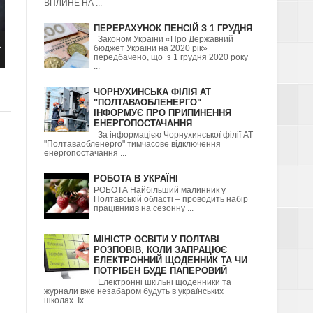
ВПЛИНЕ НА ...
ПЕРЕРАХУНОК ПЕНСІЙ З 1 ГРУДНЯ
Законом України «Про Державний
.
бюджет України на 2020 рік»
передбачено, що з 1 грудня 2020 року
...
ЧОРНУХИНСЬКА ФІЛІЯ АТ
"ПОЛТАВАОБЛЕНЕРГО"
ІНФОРМУЄ ПРО ПРИПИНЕННЯ
ЕНЕРГОПОСТАЧАННЯ
За інформацією Чорнухинської філії АТ
"Полтаваобленерго" тимчасове відключення
енергопостачання ...
РОБОТА В УКРАЇНІ
РОБОТА Найбільший малинник у
Полтавській області – проводить набір
працівників на сезонну ...
МІНІСТР ОСВІТИ У ПОЛТАВІ
РОЗПОВІВ, КОЛИ ЗАПРАЦЮЄ
ЕЛЕКТРОННИЙ ЩОДЕННИК ТА ЧИ
ПОТРІБЕН БУДЕ ПАПЕРОВИЙ
Електронні шкільні щоденники та
журнали вже незабаром будуть в українських
школах. Їх ...