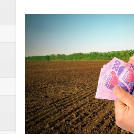
ЦЕНТР КУЛЬТУРИ І ДОЗВІЛЛЯ
ХЕЙЛІВЩИНСЬКИЙ СБК ВІТАЄ
НА ПОЛТАВЩИНІ ПЕРЕРАХУЮТЬ
ПІДВИЩЕНИХ ТАРИФІВ
З 1 СІЧНЯ РОЗПОЧАЛОСЬ ПО
ЗА ДОБУ НА ЧОРНУХИНЩИНІ 
КОНЦЕРТ ДО ДНЯ СОБОРНОСТІ 
КАРАНТИННІ ЗАХОДИ НЕ ДОЗ
ПОПЕРЕДНІ РОКИ
ШТРАФ 8,5 ТИСЯЧ ГРН АБО П