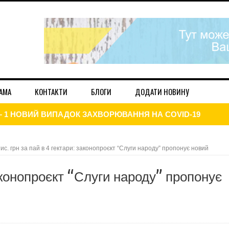
АМА
КОНТАКТИ
БЛОГИ
ДОДАТИ НОВИНУ
– 1 НОВИЙ ВИПАДОК ЗАХВОРЮВАННЯ НА COVID-19
ПАНІЯ ЗАБЕЗПЕЧУЄ АМБУЛАТОРІЇ КИСНЕВИМИ КОНЦЕНТ
тис. грн за пай в 4 гектари: законопроєкт “Слуги народу” пропонує новий
ВОЛОДИМИРА ПРЯДКУ З СУСІДНЬОЇ ЛОХВИЦІ
 законопроєкт “Слуги народу” пропонує
В ЧОРНУХАХ?
ОСТІ УКРАЇНИ В ХАРСІЦЬКІЙ ШКОЛІ