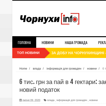
ГОЛОВНА
НОВИНИ
НАША ГРОМАДА
РЕКЛ
ТОП НОВИНИ
ЗА ДОБУ НА ЧОРНУХИНЩИНІ 
БАРИШІВСЬКА ЗЕРНОВА КОМ
Home
/
влада
/
інформація для громадян
/
новини
/
6 
податок
БАГАТО ЧОРНУШАН ЗНАЮТЬ 
6 тис. грн за пай в 4 гектари:
ЧИ ПОДОРОЖЧАЄ ПШЕНИЦЯ 
новий податок
ЯК СВЯТКУВАЛИ ДЕНЬ СОБОРН
липня 09, 2020
влада
,
інформація для громадян
,
новини