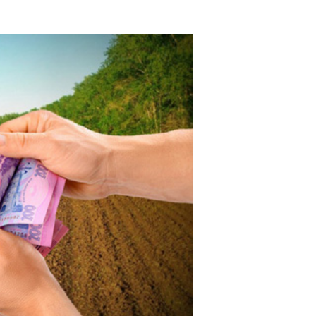
 ВІТАЄ З ДНЕМ СОБОРНОСТІ УКРАЇНИ
 З ДНЕМ СОБОРНОСТІ УКРАЇНИ
 СУБСИДІЇ ТА ПІЛЬГИ ЗА СІЧЕНЬ 2021 РОКУ З УРАХУВА
ДАННЯ ДЕКЛАРАЦІЇ ПРО МАЙНОВИЙ СТАН І ДОХОДІВ
– 2 НОВИХ ВИПАДКИ ЗАХВОРЮВАННЯ НА COVID-19
УКРАЇНИ. ЧОРНУХИ. 2015 РІК
ВОЛИЛИ ВІДЗНАЧИТИ ДЕНЬ СОБОРНОСТІ У ЧОРНУХАХ ТАК,
ОЗБАВЛЕННЯ ПРАВ - ЩО ЧЕКАЄ НА "ЄВРОБЛЯХЕРІВ", ЯК