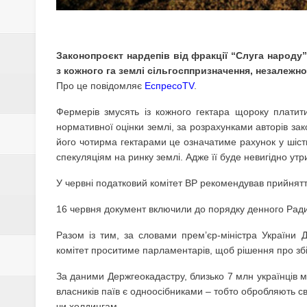
НА ПОРУШЕННІ
У МОН ПОЯСНИЛИ, ЯК ПРАЦЮ
Законопроєкт нардепів від фракції “Слуга народу
ЕЛЕКТРОННИЙ ЛІКАРНЯНИЙ ТА 
з кожного га землі сільгосппризначення, незалежно
Про це повідомляє
ЕспресоTV
.
ЦЬОГОРІЧ
Фермерів змусять із кожного гектара щороку платити 
ЧОРНУШАНИ ЗНОВУ ПЕРЕМО
нормативної оцінки землі, за розрахунками авторів зак
його чотирма гектарами це означатиме рахунок у шість
ЧОРНУШАНИ, ДОЛУЧАЄМОСЬ ДО
спекуляціям на ринку землі. Адже її буде невигідно ут
У червні податковий комітет ВР рекомендував прийнятт
РЕКОНСТРУКЦІЯ ЧОРНУХИНСЬ
16 червня документ включили до порядку денного Ради
ПЛАТНИКИ ЄДИНОГО ПОДАТКУ 
Разом із тим, за словами прем’єр-міністра України
ПОЛТАВЩИНИ
комітет проситиме парламентарів, щоб рішення про зб
За даними Держгеокадастру, близько 7 млн українців м
В 2020 РОЦІ ВІДБУЛОСЯ ТРИ
власників паїв є одноосібниками – тобто обробляють с
чи холдингам.