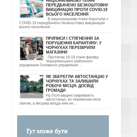
НАЦІОНАЛЬНОМУ ПЛАНІ
ПЕРЕДБАЧЕНО БЕЗКОШТОВНУ
ВАКЦИНАЦІЮ ПРОТИ COVID-19
ВСЬОГО НАСЕЛЕННЯ
В національному плані боротьби з
COVID-19 передбачено безкоштовну вакцинацію
ННЯМ
всього населення. ...
ПРИПИСИ І СТЯГНЕННЯ ЗА
ПОРУШЕННЯ КАРАНТИНУ: У
ЧОРНУХАХ ПЕРЕВІРИЛИ
МАГАЗИНИ
Протягом 18-19 січня фахівці
Чорнухинського районного
управління Головного управління ...
ЯК ЗБЕРЕГЛИ АВТОСТАНЦІЮ У
ЧОРНУХАХ ТА ЗАЛИШИЛИ
РОБОЧІ МІСЦЯ: ДОСВІД
ГРОМАДИ
На Полтавщині закривають
 ЯК В
автостанції, бо перевізник несе
збитки, а місцева влада ніяк не ...
ИХ УПІЙМАЛИ