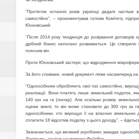
“Протягом останніх років українці дедалі частіше
самостійно”, – прокоментував голова Комітету підпр
Юхновський.
“Після 2014 року тенденція до розірвання договорів 
дрібний бізнес непогано розвивається. Це створило
пояснив він.
Проте Юхновський застеріг, що відродження мікрофер
За його словами, новий документ ляже насамперед на п
“Одноосібники обробляють свої паї самостійно, вирощ
реалізації. Вони платять лише земельний податок, як
140 грн на га (гектар). Але оскільки розмір земельн
оцінки землі, то він може становити до 300 грн за га
одноосібники, хто вирощує її на власних земельних д
сплатити 18 відсотків податку з цього доходу”, – йдеться
Зазначається, що великий агробізнес закидає одноосіб
Джерело : соціальна мережа Фейсбук