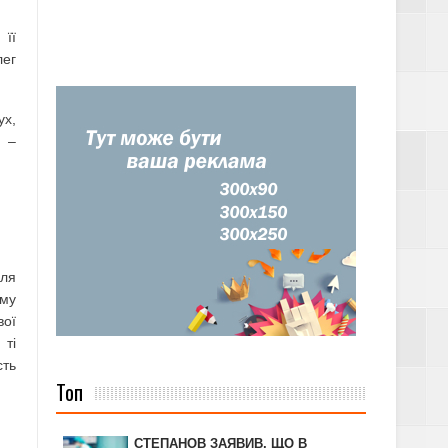
 її
лег
ух,
, –
для
ому
вої
 ті
сть
Топ
СТЕПАНОВ ЗАЯВИВ, ЩО В