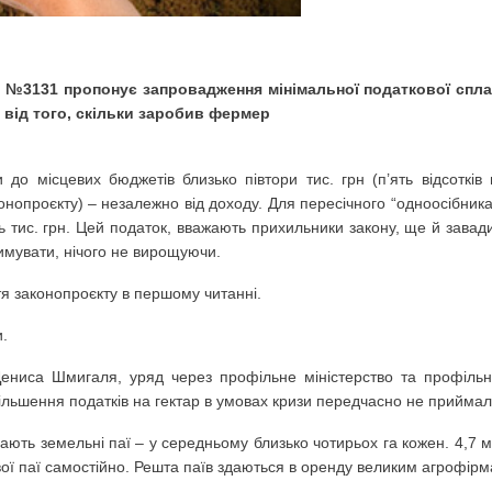
ВАТИМУТЬ ЗАКЛАДИ ОСВІТИ З 25 СІЧНЯ
” №3131 пропонує запровадження мінімальної податкової спл
ЗМІНА МІСЦЯ РЕЄСТРАЦІЇ: ЯКІ ПОСЛУГИ БУДУТЬ ДОСТУПН
 від того, скільки заробив фермер
до місцевих бюджетів близько півтори тис. грн (п’ять відсотків 
ЖЦІ
онопроєкту) – незалежно від доходу. Для пересічного “одноосібника
 тис. грн. Цей податок, вважають прихильники закону, ще й завад
 АКЦІЇ "ЗРОБИ І НАПОВНИ ГОДІВНИЧКУ..."
римувати, нічого не вирощуючи.
я законопроєкту в першому читанні.
КОГО ЛІЦЕЮ ІМ. Г.С.СКОВОРОДИ
.
І ГРУПИ ТИМЧАСОВО ЗВІЛЬНЕНІ ВІД СПЛАТИ ЦЬОГО ПОД
 Дениса Шмигаля, уряд через профільне міністерство та профіль
ільшення податків на гектар в умовах кризи передчасно не прийма
ають земельні паї – у середньому близько чотирьох га кожен. 4,7 
 СЕСІЇ НОВООБРАНОЇ ЧОРНУХИНСЬКОЇ СЕЛИЩНОЇ РАДИ
вої паї самостійно. Решта паїв здаються в оренду великим агрофір